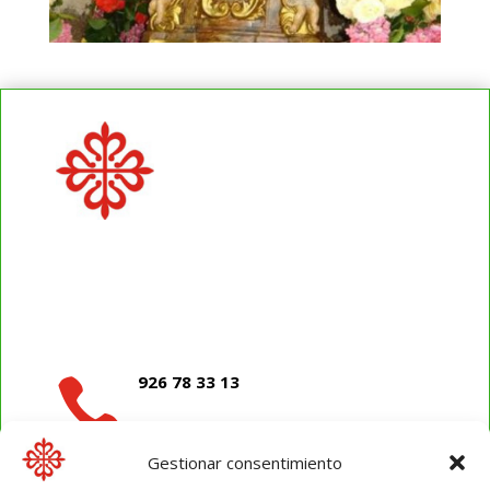
926 78 33 13

Gestionar consentimiento
ayto_eltorno@dipucr.es